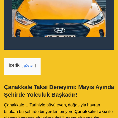
İçerik
göster
Çanakkale Taksi Deneyimi: Mayıs Ayında
Şehirde Yolculuk Başkadır!
Çanakkale… Tarihiyle büyüleyen, doğasıyla hayran
bırakan bu şehirde bir yerden bir yere
Çanakkale Taksi
ile