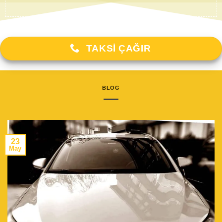
TAKSI ÇAĞIR
BLOG
23
May